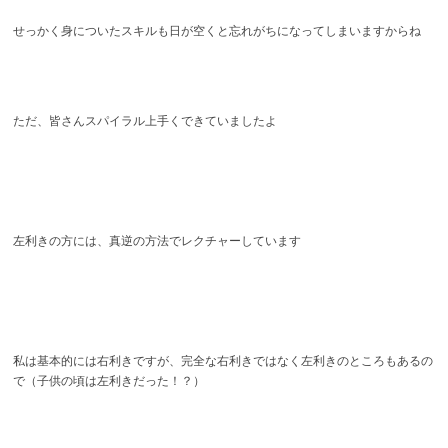
せっかく身についたスキルも日が空くと忘れがちになってしまいますからね
ただ、皆さんスパイラル上手くできていましたよ
左利きの方には、真逆の方法でレクチャーしています
私は基本的には右利きですが、完全な右利きではなく左利きのところもあるの
で（子供の頃は左利きだった！？）