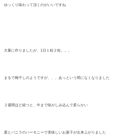
ゆっくり味わって頂くのがいいですね
大量に作りましたが、1日１粒２粒。。。
まるで梅干しのようですが、、、あっという間になくなりました
２週間ほど経つと、中まで味がしみ込んで柔らかい
栗とバニラのハーモニーで美味しいお菓子が出来上がりました