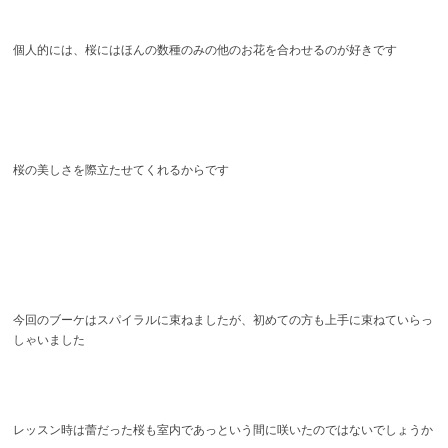
個人的には、桜にはほんの数種のみの他のお花を合わせるのが好きです
桜の美しさを際立たせてくれるからです
今回のブーケはスパイラルに束ねましたが、初めての方も上手に束ねていらっ
しゃいました
レッスン時は蕾だった桜も室内であっという間に咲いたのではないでしょうか