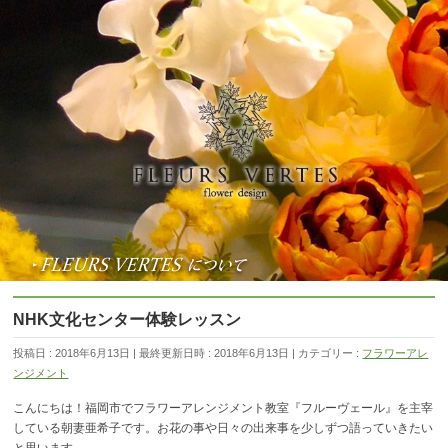
NHK文化センター体験レッスン
投稿日 : 2018年6月13日
最終更新日時 : 2018年6月13日
カテゴリー :
フラワーアレ
ンジメント
こんにちは！福岡市でフラワーアレンジメント教室『フルーヴェール』を主宰
している朝妻亜希子です。お花の事や日々の出来事を少しずつ語っていきたい