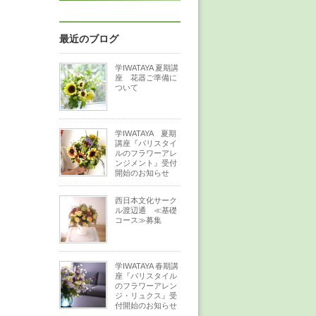
最近のブログ
学IWATAYA 夏期講
座 花器ご準備に
ついて
学IWATAYA 夏期
講座『パリスタイ
ルのフラワーアレ
ンジメント』受付
開始のお知らせ
西日本文化サーク
ル渡辺通 ≪基礎
コース≫募集
学IWATAYA 春期講
座『パリスタイル
のフラワーアレン
ジ・リュクス』受
付開始のお知らせ