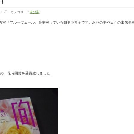
！
月16日
カテゴリー :
未分類
教室『フルーヴェール』を主宰している朝妻亜希子です。お花の事や日々の出来事
での 花時間賞を受賞致しました！