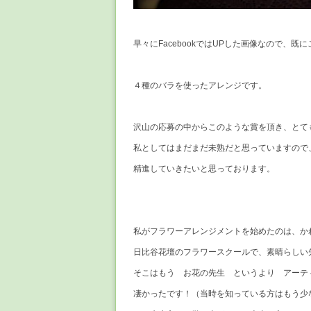
早々にFacebookではUPした画像なので、
４種のバラを使ったアレンジです。
沢山の応募の中からこのような賞を頂き、とて
私としてはまだまだ未熟だと思っていますので
精進していきたいと思っております。
私がフラワーアレンジメントを始めたのは、かれ
日比谷花壇のフラワースクールで、素晴らしい
そこはもう お花の先生 というより アーティス
凄かったです！（当時を知っている方はもう少