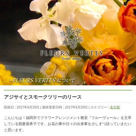
アジサイとスモークツリーのリース
投稿日 : 2017年6月29日
最終更新日時 : 2017年6月29日
カテゴリー :
未分類
こんにちは！福岡市でフラワーアレンジメント教室『フルーヴェール』を主宰
している朝妻亜希子です。お花の事や日々の出来事を少しずつ語っていきたい
と思います。