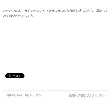
バオバブの木、カメレオンなどマダガスカルの大自然を感じながら、堪能して
みてはいかがでしょう。
←
学IWATAYA 6月レッスン
紫陽花の投げ入れレッスン
→