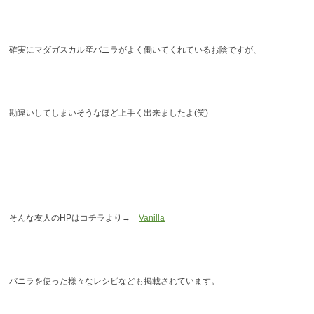
確実にマダガスカル産バニラがよく働いてくれているお陰ですが、
勘違いしてしまいそうなほど上手く出来ましたよ(笑)
そんな友人のHPはコチラより→
Vanilla
バニラを使った様々なレシピなども掲載されています。