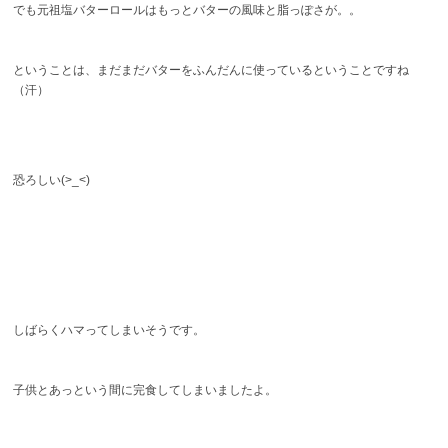
でも元祖塩バターロールはもっとバターの風味と脂っぽさが。。
ということは、まだまだバターをふんだんに使っているということですね
（汗）
恐ろしい(>_<)
しばらくハマってしまいそうです。
子供とあっという間に完食してしまいましたよ。