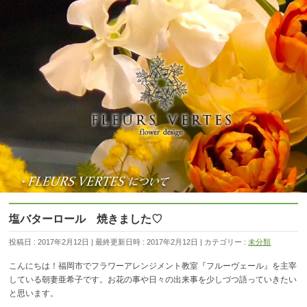
塩バターロール 焼きました♡
投稿日 : 2017年2月12日
最終更新日時 : 2017年2月12日
カテゴリー :
未分類
こんにちは！福岡市でフラワーアレンジメント教室『フルーヴェール』を主宰
している朝妻亜希子です。お花の事や日々の出来事を少しづつ語っていきたい
と思います。