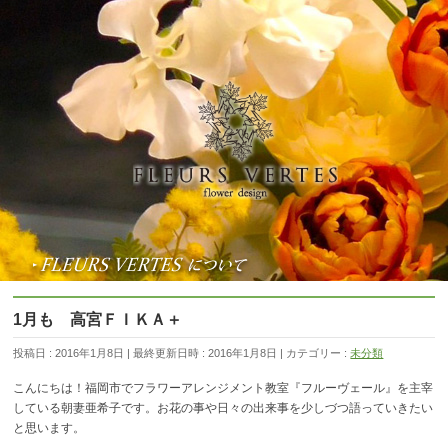
1月も 高宮ＦＩＫＡ＋
投稿日 : 2016年1月8日
最終更新日時 : 2016年1月8日
カテゴリー :
未分類
こんにちは！福岡市でフラワーアレンジメント教室『フルーヴェール』を主宰
している朝妻亜希子です。お花の事や日々の出来事を少しづつ語っていきたい
と思います。