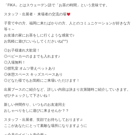
「FIKA」とはスウェーデン語で「お茶の時間」という意味です。
スタッフ・出展者・ 来場者の交流の場
子育て中の方、福岡に来たばかりの方、人とのコミュニケーションが好きな方
等々～
お友達の家にお茶をしに行くような感覚で♪
お気軽に遊びにいらしてくださいね(^^)
◎お子様連れ大歓迎！
◎ベビーカーのままでも入れます♪
◎入場無料！
◎授乳室 オムツ替えベットあり
◎休憩スペース キッズスペースあり
◎どなた様でもお気軽にご来場いただけます！
出展ブースのご紹介など、詳しい内容は決まり次第随時ご紹介していきます。
ぜひチェックして下さいね！
新しい仲間作り、いつものお友達同士
おしゃべりをしに遊びに来ませんか？？
スタッフ・出展者、笑顔でお待ちしております♫
ここがあなたにとって素敵な場所になりますように
＜今月のイベント内企画＞