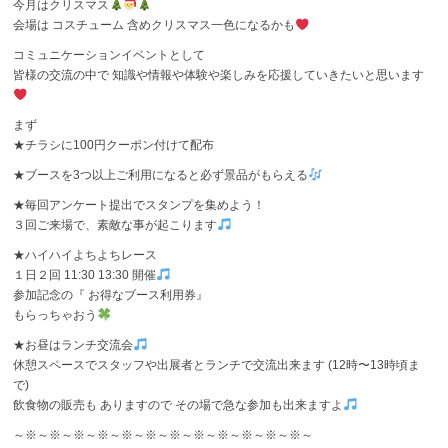
今月はクリスマス
会場は コスチューム 含めクリスマス一色になるかも
コミュニケーションイベントとして
皆様の交流の中で 知識や情報や体験や楽しみを応援していきたいと思います
まず
★チラシに100円クーポン付けて配布
★ブースを3つ以上ご利用になると必ず景品がもらえる
★毎回アンケート提出でスタンプを集めよう！
３回ご来場で、素敵な事が起こります
★ハイハイよちよちレース
１日２回 11:30 13:30 開催
参加記念の『 お得なブース利用券』
もらっちゃおう
★お昼はランチ交流会
休憩スペースでスタッフや出展者とランチで交流出来ます (12時〜13時頃ま
で)
飲食物の販売も ありますので その場で急な参加も出来ますよ
～※～※～※～※～※～※～※～※～※～※～※～※～