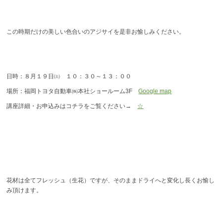
この時期だけの美しい色合いのアジサイを是非お愉しみください。
日時：８月１９日㈯ １０：３０～１３：００
場所：福岡トヨタ自動車㈱本社ショールーム3F
Google map
講座詳細・お申込みはコチラをご覧ください→
☆
花材は全てフレッシュ（生花）ですが、そのままドライへと変化し長くお愉し
み頂けます。