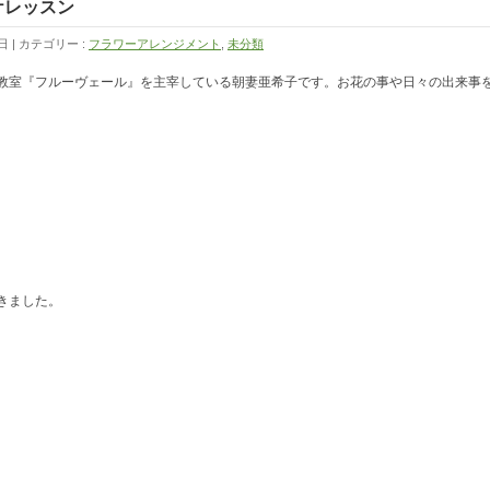
ケレッスン
日
カテゴリー :
フラワーアレンジメント
,
未分類
教室『フルーヴェール』を主宰している朝妻亜希子です。お花の事や日々の出来事
きました。