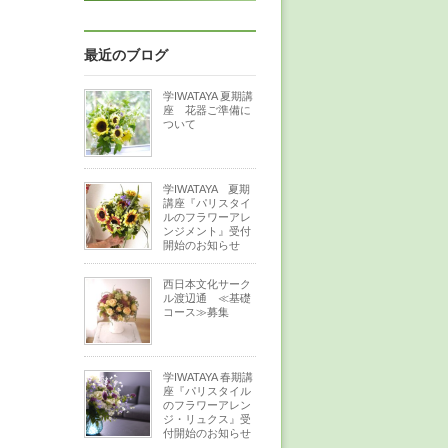
最近のブログ
学IWATAYA 夏期講
座 花器ご準備に
ついて
学IWATAYA 夏期
講座『パリスタイ
ルのフラワーアレ
ンジメント』受付
開始のお知らせ
西日本文化サーク
ル渡辺通 ≪基礎
コース≫募集
学IWATAYA 春期講
座『パリスタイル
のフラワーアレン
ジ・リュクス』受
付開始のお知らせ