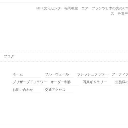
NHK文化センター福岡教室 エアープランツと木の実のX’m
ス 募集
ブログ
ホーム
フルーヴェール
フレッシュフラワー
アーティ
プリザーブドフラワー
オーダー制作
写真ギャラリー
生徒様
お問い合わせ
交通アクセス