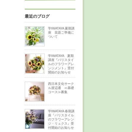
最近のブログ
学IWATAYA 夏期講
座 花器ご準備に
ついて
学IWATAYA 夏期
講座『パリスタイ
ルのフラワーアレ
ンジメント』受付
開始のお知らせ
西日本文化サーク
ル渡辺通 ≪基礎
コース≫募集
学IWATAYA 春期講
座『パリスタイル
のフラワーアレン
ジ・リュクス』受
付開始のお知らせ