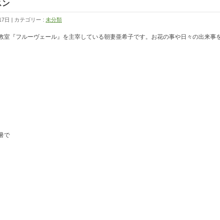
スン
17日
カテゴリー :
未分類
教室『フルーヴェール』を主宰している朝妻亜希子です。お花の事や日々の出来事
暑で