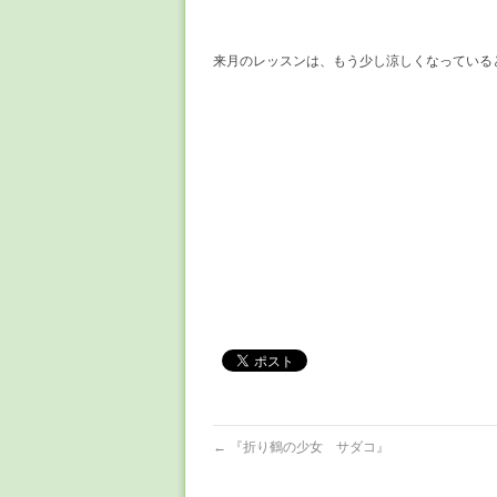
来月のレッスンは、もう少し涼しくなっている
←
『折り鶴の少女 サダコ』