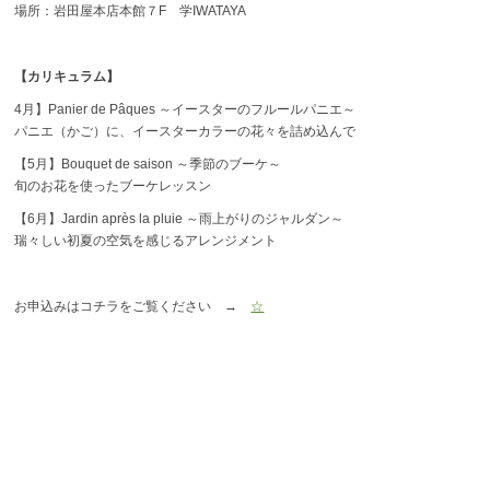
場所：岩田屋本店本館７F 学IWATAYA
【カリキュラム】
4月】Panier de Pâques ～イースターのフルールパニエ～
パニエ（かご）に、イースターカラーの花々を詰め込んで
【5月】Bouquet de saison ～季節のブーケ～
旬のお花を使ったブーケレッスン
【6月】Jardin après la pluie ～雨上がりのジャルダン～
瑞々しい初夏の空気を感じるアレンジメント
お申込みはコチラをご覧ください →
☆