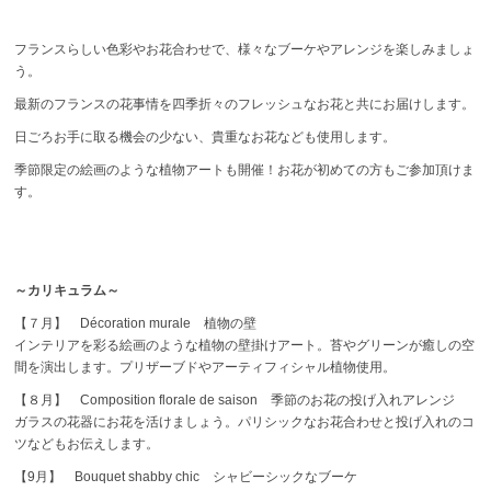
フランスらしい色彩やお花合わせで、様々なブーケやアレンジを楽しみましょ
う。
最新のフランスの花事情を四季折々のフレッシュなお花と共にお届けします。
日ごろお手に取る機会の少ない、貴重なお花なども使用します。
季節限定の絵画のような植物アートも開催！お花が初めての方もご参加頂けま
す。
～カリキュラム～
【７月】 Décoration murale 植物の壁
インテリアを彩る絵画のような植物の壁掛けアート。苔やグリーンが癒しの空
間を演出します。プリザーブドやアーティフィシャル植物使用。
【８月】 Composition florale de saison 季節のお花の投げ入れアレンジ
ガラスの花器にお花を活けましょう。パリシックなお花合わせと投げ入れのコ
ツなどもお伝えします。
【9月】 Bouquet shabby chic シャビーシックなブーケ