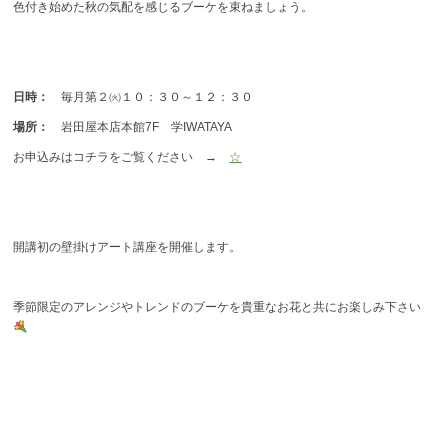
色付き始めた秋の気配を感じるブーケを束ねましょう。
日時：
毎月第２㈫１０：３０～１２：３０
場所：
岩田屋本店本館7F 学IWATAYA
お申込みはコチラをご覧ください →
☆
開講初の壁掛けアート講座を開催します。
季節限定のアレンジやトレンドのブーケを貴重なお花と共にお楽しみ下さい